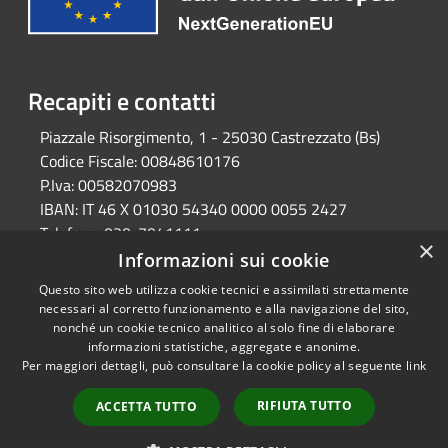
Recapiti e contatti
Piazzale Risorgimento, 1 - 25030 Castrezzato (Bs)
Codice Fiscale:
00848610176
P.Iva:
00582070983
IBAN:
IT 46 X 01030 54340 0000 0055 2427
Telefono:
030-7041111
×
Email:
protocollo@comune.castrezzato.bs.it
Informazioni sui cookie
Pec:
protocollo@pec.comune.castrezzato.bs.it
Questo sito web utilizza cookie tecnici e assimilati strettamente
necessari al corretto funzionamento e alla navigazione del sito,
nonché un cookie tecnico analitico al solo fine di elaborare
informazioni statistiche, aggregate e anonime.
RSS
Copyright © 2026 • Comune di
Per maggiori dettagli, può consultare la cookie policy al seguente
link
Accessibilità
Castrezzato • Powered by
Privacy
Municipium
Accesso
•
RIFIUTA TUTTO
ACCETTA TUTTO
Cookie
redazione