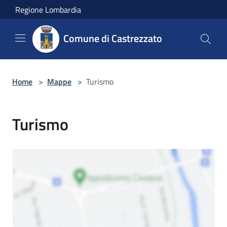
Salta al contenuto principale
Regione Lombardia
Comune di Castrezzato
Home
>
Mappe
>
Turismo
Turismo