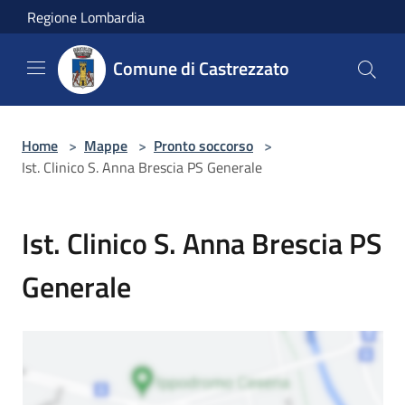
Salta al contenuto principale
Regione Lombardia
Comune di Castrezzato
Home
>
Mappe
>
Pronto soccorso
>
Ist. Clinico S. Anna Brescia PS Generale
Ist. Clinico S. Anna Brescia PS
Generale