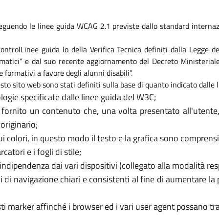
eguendo le linee guida WCAG 2.1 previste dallo standard internaz
i controlLinee guida lo della Verifica Tecnica definiti dalla Legge
formatici” e dal suo recente aggiornamento del Decreto Ministeri
e formativi a favore degli alunni disabili”.
sto sito web sono stati definiti sulla base di quanto indicato dalle
logie specificate dalle linee guida del W3C;
 fornito un contenuto che, una volta presentato all'utente
originario;
 colori, in questo modo il testo e la grafica sono comprensib
tori e i fogli di stile;
’indipendenza dai vari dispositivi (collegato alla modalità re
i di navigazione chiari e consistenti al fine di aumentare la
usti marker affinché i browser ed i vari user agent possano t