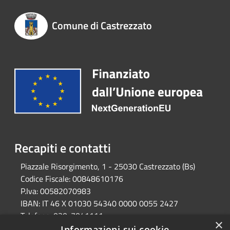
Comune di Castrezzato
Recapiti e contatti
Piazzale Risorgimento, 1 - 25030 Castrezzato (Bs)
Codice Fiscale:
00848610176
P.Iva:
00582070983
IBAN:
IT 46 X 01030 54340 0000 0055 2427
Telefono:
030-7041111
×
Email:
protocollo@comune.castrezzato.bs.it
Informazioni sui cookie