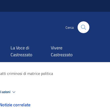
Cerca
La Voce di
Vivere
Castrezzato
Castrezzato
atti criminosi di matrice politica
i azioni
Notizie correlate