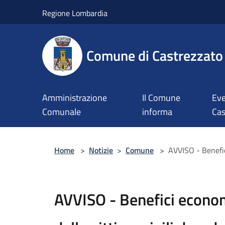
Salta al contenuto principale
Regione Lombardia
Comune di Castrezzato
Amministrazione
Il Comune
Eve
Comunale
informa
Cas
Home
>
Notizie
>
Comune
>
AVVISO - Benefici
AVVISO - Benefici economi